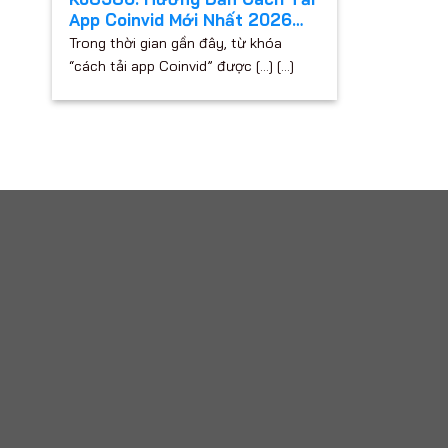
App Coinvid Mới Nhất 2026
Chi Tiết Và Dễ Hiểu
Trong thời gian gần đây, từ khóa
“cách tải app Coinvid” được [...] [...]