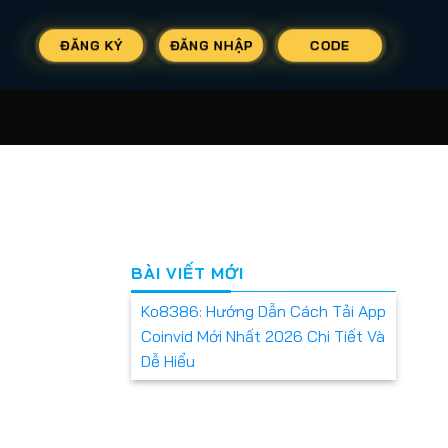
ĐĂNG KÝ
ĐĂNG NHẬP
CODE
BÀI VIẾT MỚI
Ko8386: Hướng Dẫn Cách Tải App
Coinvid Mới Nhất 2026 Chi Tiết Và
Dễ Hiểu